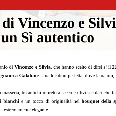
di Vincenzo e Silvi
 un Sì autentico
monio di
Vincenzo e Silvia
, che hanno scelto di dirsi
sì
il
2
ignano
a Galatone
. Una location perfetta, dove la natura,
 masseria, tra antichi muretti a secco e ulivi secolari che f
ri bianchi
e un tocco di originalità nel
bouquet della s
ma estremamente elegante.