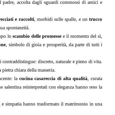
l padre, accolta dagli sguardi commossi di amici e
ecciati e raccolti
, morbidi sulle spalle, e un
trucco
sua spontaneità.
Dopo lo
scambio delle promesse
e il momento del sì,
one
, simbolo di gioia e prosperità, da parte di tutti i
li contraddistingue: discreto, naturale e pieno di vita.
 pietra chiara della masseria.
incente: la
cucina casareccia di alta qualità
, curata
one salentina reinterpretati con eleganza hanno reso la
a e simpatia hanno trasformato il matrimonio in una