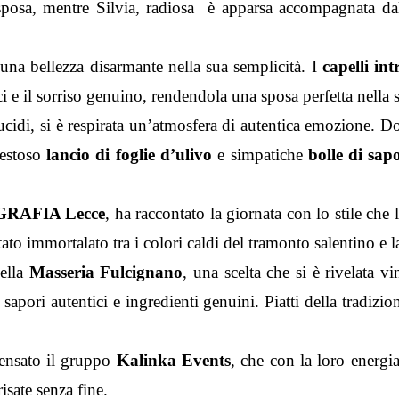
sposa, mentre Silvia, radiosa è apparsa accompagnata da
 una bellezza disarmante nella sua semplicità. I
capelli
intr
i e il sorriso genuino, rendendola una sposa perfetta nella 
ucidi, si è respirata un’atmosfera di autentica emozione. 
 festoso
lancio di foglie d’ulivo
e simpatiche
bolle di sap
AFIA Lecce
, ha raccontato la giornata con lo stile che 
to immortalato tra i colori caldi del tramonto salentino e la
della
Masseria Fulcignano
, una scelta che si è rivelata v
 sapori autentici e ingredienti genuini. Piatti della tradizi
pensato il gruppo
Kalinka Events
, che con la loro energi
risate senza fine.