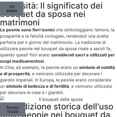
Curiosità: Il significato dei
chi
siamo
bouquet da sposa nei
matrimoni
Le peonie sono fiori iconici
che simboleggiano l’amore, la
prosperità e la felicità coniugale, rendendoli una scelta
perfetta per il giorno del matrimonio. La tradizione di
utilizzare peonie nei bouquet da sposa risale a secoli fa,
quando questi fiori erano
considerati sacri e utilizzati per
scopi medicamentosi
.
In Cina, ad esempio, le peonie erano un
simbolo di nobiltà
e di prosperità
, e venivano utilizzate per decorare i
giardini imperiali. In Europa, le peonie erano considerate
un
simbolo di bellezza e di fertilità
, e venivano utilizzate
per decorare le case e i giardini.
La tradizione storica dell'uso
Servizi
nozze
delle peonie nei bouquet da