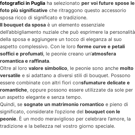
fotografici in Puglia
ha selezionato
per voi future spose le
foto più significative
che ritraggono questo accessorio
sposa ricco di significato e tradizione.
Il bouquet da sposa
è un elemento essenziale
dell’abbigliamento nuziale che può esprimere la personalità
della sposa e aggiungere un tocco di eleganza al suo
aspetto complessivo. Con le loro
forme curve e petali
soffici e profumati
, le peonie creano un’
atmosfera
romantica e raffinata
.
Oltre al loro
valore simbolico
, le peonie sono anche
molto
versatile
e si adattano a diversi stili di bouquet. Possono
essere combinate con altri fiori con
sfumature delicate e
romantiche
, oppure possono essere utilizzate da sole per
un aspetto elegante e senza tempo.
Quindi, se
sognate un matrimonio romantico
e pieno di
significato, considerate l’opzione del
bouquet con le
peonie
. È un modo meraviglioso per celebrare l’amore, la
tradizione e la bellezza nel vostro giorno speciale.