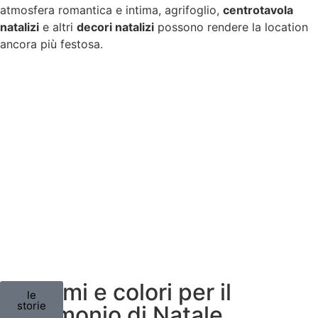
atmosfera romantica e intima, agrifoglio,
centrotavola
natalizi
e altri
decori natalizi
possono rendere la location
ancora più festosa.
2 - Temi e colori per il
le
storie
matrimonio di Natale