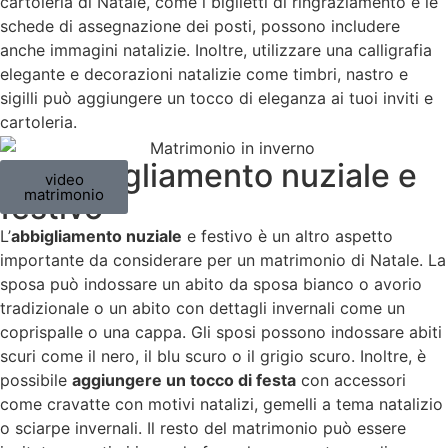
cartoleria di Natale, come i biglietti di ringraziamento e le
schede di assegnazione dei posti, possono includere
anche immagini natalizie. Inoltre, utilizzare una calligrafia
elegante e decorazioni natalizie come timbri, nastro e
sigilli può aggiungere un tocco di eleganza ai tuoi inviti e
cartoleria.
4 - Abbigliamento nuziale e
video
matrimonio
festivo
L’
abbigliamento nuziale
e festivo è un altro aspetto
importante da considerare per un matrimonio di Natale. La
sposa può indossare un abito da sposa bianco o avorio
tradizionale o un abito con dettagli invernali come un
coprispalle o una cappa. Gli sposi possono indossare abiti
scuri come il nero, il blu scuro o il grigio scuro. Inoltre, è
possibile
aggiungere un tocco di festa
con accessori
come cravatte con motivi natalizi, gemelli a tema natalizio
o sciarpe invernali. Il resto del matrimonio può essere