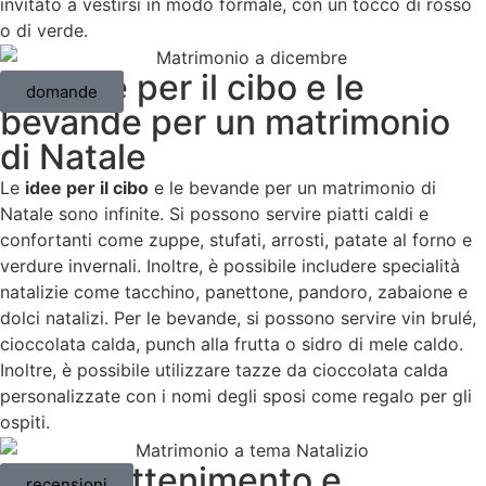
invitato a vestirsi in modo formale, con un tocco di rosso
o di verde.
5 - Idee per il cibo e le
domande
bevande per un matrimonio
di Natale
Le
idee per il cibo
e le bevande per un matrimonio di
Natale sono infinite. Si possono servire piatti caldi e
confortanti come zuppe, stufati, arrosti, patate al forno e
verdure invernali. Inoltre, è possibile includere specialità
natalizie come tacchino, panettone, pandoro, zabaione e
dolci natalizi. Per le bevande, si possono servire vin brulé,
cioccolata calda, punch alla frutta o sidro di mele caldo.
Inoltre, è possibile utilizzare tazze da cioccolata calda
personalizzate con i nomi degli sposi come regalo per gli
ospiti.
6 - Intrattenimento e
recensioni