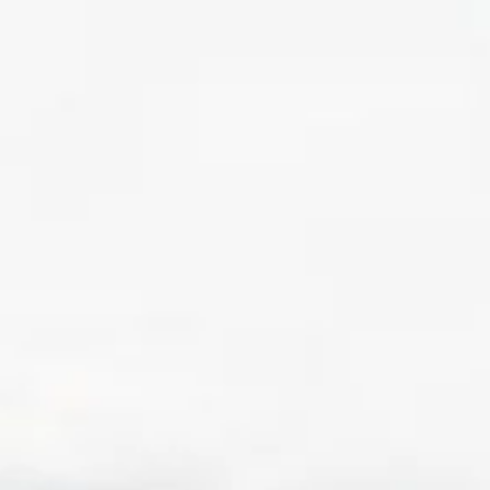
SERVIZI NOZZE
LE STORIE
VIDEO
F.A.Q.
BLOG
RECENS