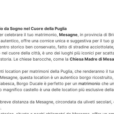
o da Sogno nel Cuore della Puglia
per celebrare il tuo matrimonio,
Mesagne
, in provincia di B
e autentico, offre una cornice unica e suggestiva per il tuo g
centro storico ben conservato, fatto di stradine acciottolate
o nel cuore della città, è uno dei luoghi più iconici per scat
 storia. Le chiese barocche, come la
Chiesa Madre di Mes
ti location per matrimoni della Puglia, che renderanno il t
Mesagne, questa location è un autentico borgo ricostruito
a fiabesca, Borgo Ducale è perfetto per un
matrimonio
che un
o magnifico castello è una delle location più esclusive della 
 breve distanza da Mesagne, circondata da uliveti secolari, 
.