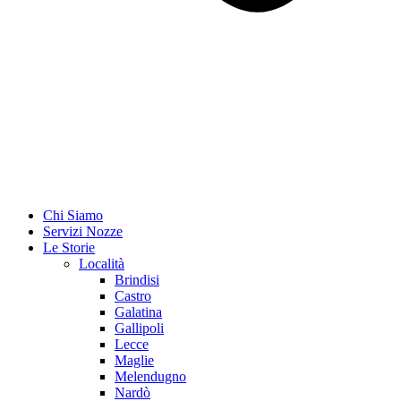
Chi Siamo
Servizi Nozze
Le Storie
Località
Brindisi
Castro
Galatina
Gallipoli
Lecce
Maglie
Melendugno
Nardò