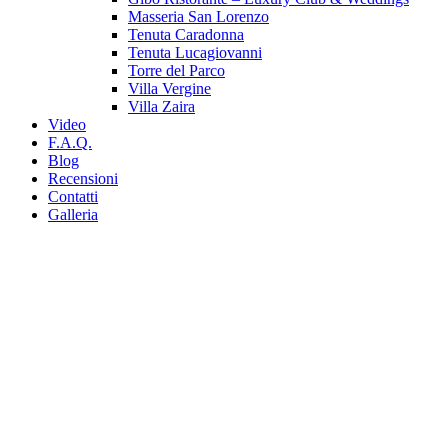
Masseria San Lorenzo
Tenuta Caradonna
Tenuta Lucagiovanni
Torre del Parco
Villa Vergine
Villa Zaira
Video
F.A.Q.
Blog
Recensioni
Contatti
Galleria