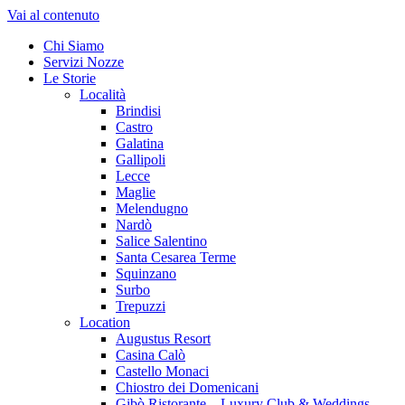
Vai al contenuto
Chi Siamo
Servizi Nozze
Le Storie
Località
Brindisi
Castro
Galatina
Gallipoli
Lecce
Maglie
Melendugno
Nardò
Salice Salentino
Santa Cesarea Terme
Squinzano
Surbo
Trepuzzi
Location
Augustus Resort
Casina Calò
Castello Monaci
Chiostro dei Domenicani
Gibò Ristorante – Luxury Club & Weddings