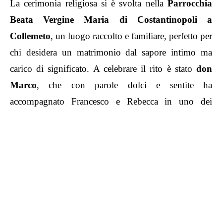
La
cerimonia religiosa
si è svolta nella
Parrocchia
Beata Vergine Maria di Costantinopoli a
Collemeto
, un luogo raccolto e familiare, perfetto per
chi desidera un matrimonio dal sapore intimo ma
carico di significato. A celebrare il rito è stato
don
Marco
, che con parole dolci e sentite ha
accompagnato Francesco e Rebecca in uno dei
momenti più importanti della loro vita, con la giusta
dose di spiritualità e calore umano.
A rendere ancora più bella e accogliente la chiesa ci
hanno pensato le eleganti
composizioni floreali
curate da
Sun Flower
, un tripudio di colori e
profumi delicati in perfetta armonia con la semplicità
raffinata scelta dagli sposi per l’allestimento.