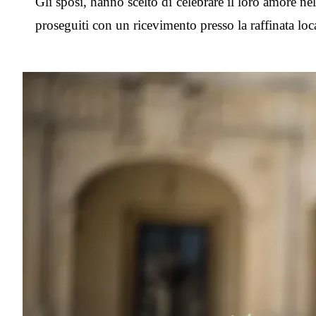
Gli sposi, hanno scelto di celebrare il loro amore ne
proseguiti con un ricevimento presso la raffinata l