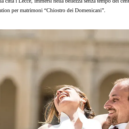
lla città i Lecce, immersi nella bellezza senza tempo del ce
ocation per matrimoni “Chiostro dei Domenicani”.