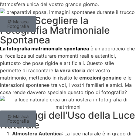
l’atmosfera unica del vostro grande giorno.
Perché Scegliere la
© Maraca
Fotografia
Fotografia Matrimoniale
Spontanea
La fotografia matrimoniale spontanea
è un approccio che
si focalizza sul catturare momenti reali e autentici,
piuttosto che pose rigide e artificiali. Questo stile
permette di raccontare
la vera storia
del vostro
matrimonio, mettendo in risalto le
emozioni genuine
e le
interazioni spontanee tra voi, i vostri familiari e amici. Ma
cosa rende davvero speciale questo tipo di fotografia?
I Vantaggi dell'Uso della Luce
© Maraca
Fotografia
Naturale
Atmosfera Autentica
: La luce naturale è in grado di