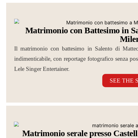
Matrimonio con Battesimo in Sa
Mile
Il matrimonio con battesimo in Salento di Matte
indimenticabile, con reportage fotografico senza pose
Lele Singer Entertainer.
SEE THE 
Matrimonio serale presso Castel