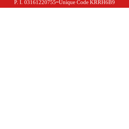
P. I. 03161220755
Unique Code KRRH6B9