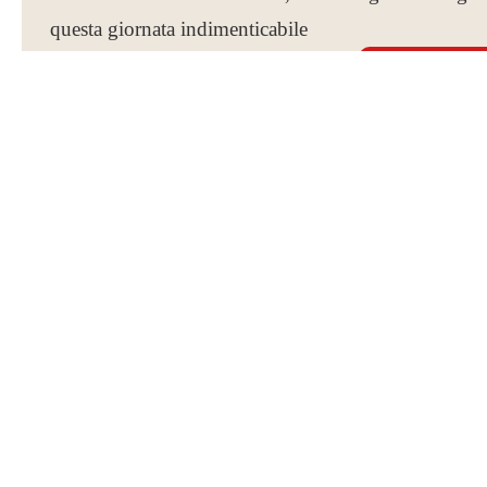
questa giornata indimenticabile
VEDI LA 
Indietro
Avanti
Richiedi un preventivo