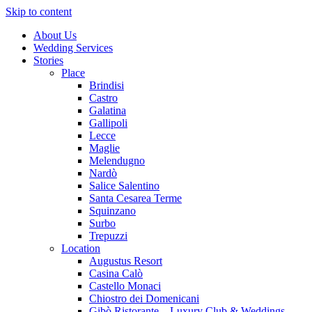
Skip to content
About Us
Wedding Services
Stories
Place
Brindisi
Castro
Galatina
Gallipoli
Lecce
Maglie
Melendugno
Nardò
Salice Salentino
Santa Cesarea Terme
Squinzano
Surbo
Trepuzzi
Location
Augustus Resort
Casina Calò
Castello Monaci
Chiostro dei Domenicani
Gibò Ristorante – Luxury Club & Weddings