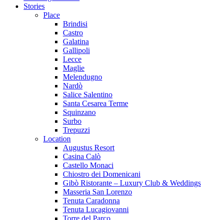
Stories
Place
Brindisi
Castro
Galatina
Gallipoli
Lecce
Maglie
Melendugno
Nardò
Salice Salentino
Santa Cesarea Terme
Squinzano
Surbo
Trepuzzi
Location
Augustus Resort
Casina Calò
Castello Monaci
Chiostro dei Domenicani
Gibò Ristorante – Luxury Club & Weddings
Masseria San Lorenzo
Tenuta Caradonna
Tenuta Lucagiovanni
Torre del Parco