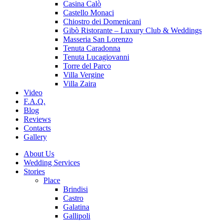
Casina Calò
Castello Monaci
Chiostro dei Domenicani
Gibò Ristorante – Luxury Club & Weddings
Masseria San Lorenzo
Tenuta Caradonna
Tenuta Lucagiovanni
Torre del Parco
Villa Vergine
Villa Zaira
Video
F.A.Q.
Blog
Reviews
Contacts
Gallery
About Us
Wedding Services
Stories
Place
Brindisi
Castro
Galatina
Gallipoli