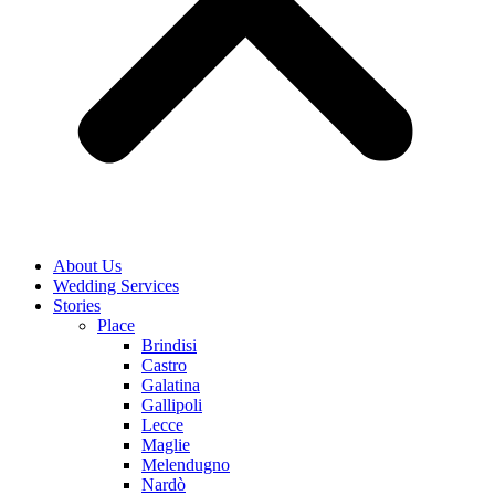
About Us
Wedding Services
Stories
Place
Brindisi
Castro
Galatina
Gallipoli
Lecce
Maglie
Melendugno
Nardò