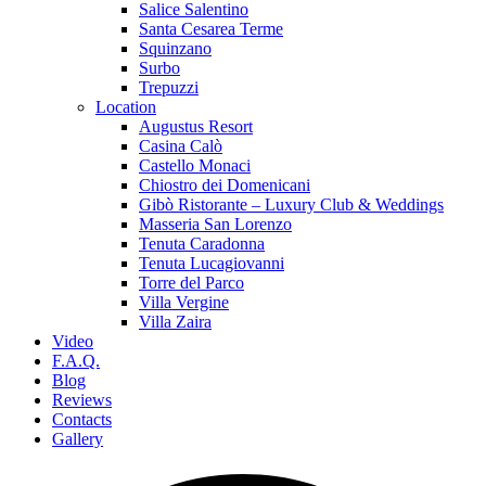
Salice Salentino
Santa Cesarea Terme
Squinzano
Surbo
Trepuzzi
Location
Augustus Resort
Casina Calò
Castello Monaci
Chiostro dei Domenicani
Gibò Ristorante – Luxury Club & Weddings
Masseria San Lorenzo
Tenuta Caradonna
Tenuta Lucagiovanni
Torre del Parco
Villa Vergine
Villa Zaira
Video
F.A.Q.
Blog
Reviews
Contacts
Gallery