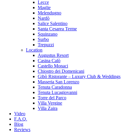
Lecce
Maglie
Melendugno
Nardò
Salice Salentino
Santa Cesarea Terme
Squinzano
Surbo
Trepuzzi
Location
Augustus Resort
Casina Calò
Castello Monaci
Chiostro dei Domenicani
Gibò Ristorante – Luxury Club & Weddings
Masseria San Lorenzo
Tenuta Caradonna
Tenuta Lucagiovanni
Torre del Parco
Villa Vergine
Villa Zaira
Video
F.A.Q.
Blog
Reviews