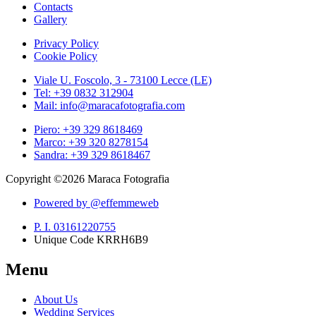
Contacts
Gallery
Privacy Policy
Cookie Policy
Viale U. Foscolo, 3 - 73100 Lecce (LE)
Tel: +39 0832 312904
Mail: info@maracafotografia.com
Piero: +39 329 8618469
Marco: +39 320 8278154
Sandra: +39 329 8618467
Copyright ©2026 Maraca Fotografia
Powered by
@effemmeweb
P. I. 03161220755
Unique Code KRRH6B9
Menu
About Us
Wedding Services