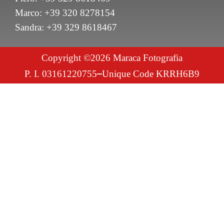
Marco: +39 320 8278154
Sandra: +39 329 8618467
Copyright ©2026 Maraca Fotografia
P. I. 03161220755
Unique Code KRRH6B9